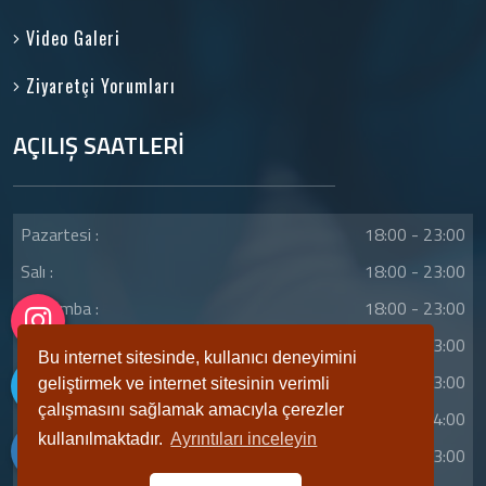
Video Galeri
Ziyaretçi Yorumları
AÇILIŞ SAATLERİ
Pazartesi :
18:00 - 23:00
Salı :
18:00 - 23:00
Çarşamba :
18:00 - 23:00
Perşembe :
18:00 - 23:00
Bu internet sitesinde, kullanıcı deneyimini
Cuma :
18:00 - 23:00
geliştirmek ve internet sitesinin verimli
çalışmasını sağlamak amacıyla çerezler
Cumartesi :
18:00 - 24:00
kullanılmaktadır.
Ayrıntıları inceleyin
Pazar :
12:00 - 23:00